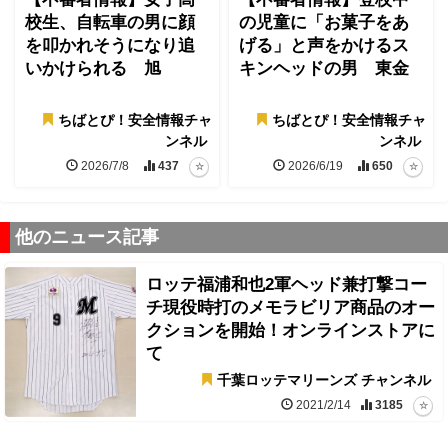
校生、自転車の男に顔
の児童に「お菓子をあ
を叩かれそうになり追
げる」と声をかけるス
いかけられる 旭
キンヘッドの男 東金
ちばとぴ！安全情報チャ
ちばとぴ！安全情報チャ
ンネル
ンネル
2026/7/8
437
2026/6/19
650
他のニュース記事
ロッテ福浦和也2軍ヘッド兼打撃コー
チ現役時打のメモラビリア商品のオー
クションを開始！オンラインストアに
て
千葉ロッテマリーンズ チャンネル
2021/2/14
3185