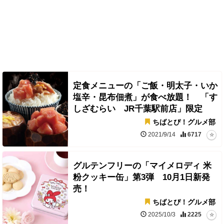
定食メニューの「ご飯・明太子・いか
塩辛・昆布佃煮」が食べ放題！ 「す
しざむらい JR千葉駅前店」限定
ちばとぴ！グルメ部
2021/9/14
6717
グルテンフリーの「マイメロディ 米
粉クッキー缶」第3弾 10月1日新発
売！
ちばとぴ！グルメ部
2025/10/3
2225