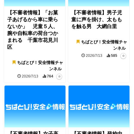
【不審者情報】「お菓
【不審者情報】男子児
子あげるから車に乗ら
童に声を掛け、太もも
ないか」 児童５人、
を触る男 大網白里
腕や自転車の荷台つか
まれる 千葉市花見川
ちばとぴ！安全情報チャ
区
ンネル
2026/7/13
585
ちばとぴ！安全情報チャ
ンネル
2026/7/13
764
【不審者情報】女子高
【不審者情報】登校中