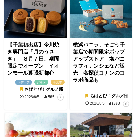
【千葉初出店】今川焼
横浜バニラ、そごう千
き専門店「月のうさ
葉店で期間限定ポップ
ぎ」 ８月７日、期間
アップストア 塩バニ
限定でオープン イオ
ラフィナンシェなど販
ンモール幕張新都心
売 名探偵コナンのコ
ラボ商品も
メディア
グルメ
千葉市
ちばとぴ！グルメ部
ちばとぴ！グルメ部
2026/8/5
585
2026/8/5
383