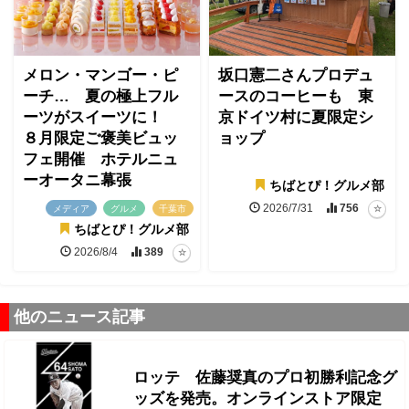
メロン・マンゴー・ピ
坂口憲二さんプロデュ
ーチ… 夏の極上フル
ースのコーヒーも 東
ーツがスイーツに！
京ドイツ村に夏限定シ
８月限定ご褒美ビュッ
ョップ
フェ開催 ホテルニュ
ーオータニ幕張
ちばとぴ！グルメ部
2026/7/31
756
メディア
グルメ
千葉市
ちばとぴ！グルメ部
2026/8/4
389
他のニュース記事
ロッテ 佐藤奨真のプロ初勝利記念グ
ッズを発売。オンラインストア限定