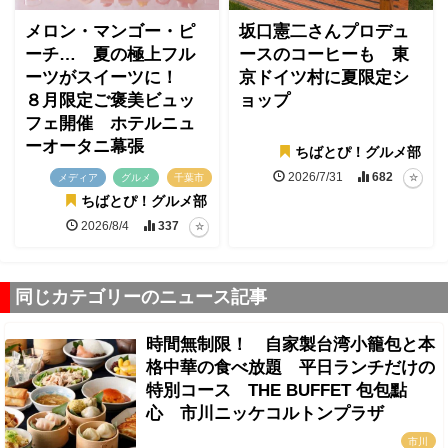
メロン・マンゴー・ピ
坂口憲二さんプロデュ
ーチ… 夏の極上フル
ースのコーヒーも 東
ーツがスイーツに！
京ドイツ村に夏限定シ
８月限定ご褒美ビュッ
ョップ
フェ開催 ホテルニュ
ーオータニ幕張
ちばとぴ！グルメ部
2026/7/31
682
メディア
グルメ
千葉市
ちばとぴ！グルメ部
2026/8/4
337
同じカテゴリーのニュース記事
時間無制限！ 自家製台湾小籠包と本
格中華の食べ放題 平日ランチだけの
特別コース THE BUFFET 包包點
心 市川ニッケコルトンプラザ
市川