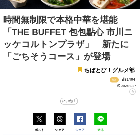
時間無制限で本格中華を堪能
「THE BUFFET 包包點心 市川ニ
ッケコルトンプラザ」 新たに
「ごちそうコース」が登場
ちばとぴ！グルメ部
1404
市川
2026/3/27
ポスト
シェア
シェア
送る