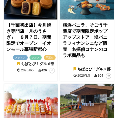
【千葉初出店】今川焼
横浜バニラ、そごう千
き専門店「月のうさ
葉店で期間限定ポップ
ぎ」 ８月７日、期間
アップストア 塩バニ
限定でオープン イオ
ラフィナンシェなど販
ンモール幕張新都心
売 名探偵コナンのコ
ラボ商品も
メディア
グルメ
千葉市
ちばとぴ！グルメ部
ちばとぴ！グルメ部
2026/8/5
426
2026/8/5
304