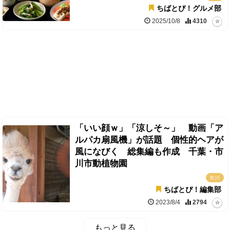
ちばとぴ！グルメ部
2025/10/8
4310
「いい顔ｗ」「涼しそ～」 動画「ア
ルパカ扇風機」が話題 個性的ヘアが
風になびく 総集編も作成 千葉・市
川市動植物園
市川
ちばとぴ！編集部
2023/8/4
2794
もっと見る