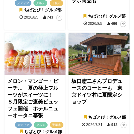
ラボ商品も
メディア
グルメ
千葉市
ちばとぴ！グルメ部
ちばとぴ！グルメ部
2026/8/5
743
2026/8/5
466
メロン・マンゴー・ピ
坂口憲二さんプロデュ
ーチ… 夏の極上フル
ースのコーヒーも 東
ーツがスイーツに！
京ドイツ村に夏限定シ
８月限定ご褒美ビュッ
ョップ
フェ開催 ホテルニュ
ーオータニ幕張
ちばとぴ！グルメ部
2026/7/31
912
メディア
グルメ
千葉市
ちばとぴ！グルメ部