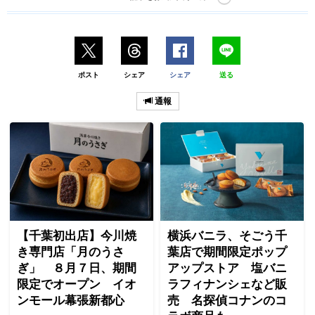
ポスト
シェア
シェア
送る
通報
【千葉初出店】今川焼
横浜バニラ、そごう千
き専門店「月のうさ
葉店で期間限定ポップ
ぎ」 ８月７日、期間
アップストア 塩バニ
限定でオープン イオ
ラフィナンシェなど販
ンモール幕張新都心
売 名探偵コナンのコ