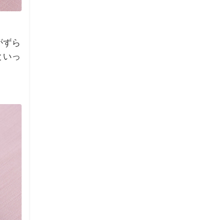
がずら
といっ