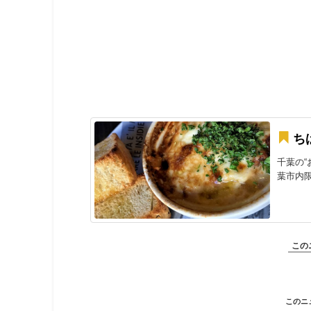
ち
千葉の“
葉市内限
この
このニ