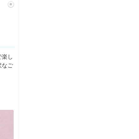
で楽し
沢なご