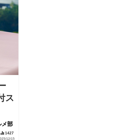
ー
付ス
ルメ部
1427
025/12/15