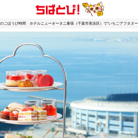
のごほうび時間 ホテルニューオータニ幕張（千葉市美浜区）で“いちごアフタヌ