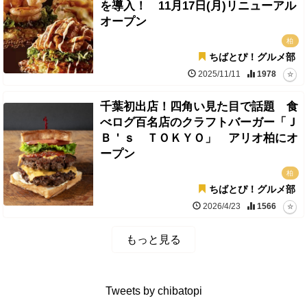
を導入！ 11月17日(月)リニューアル
オープン
柏
ちばとぴ！グルメ部
2025/11/11
1978
千葉初出店！四角い見た目で話題 食
べログ百名店のクラフトバーガー「Ｊ
Ｂ＇ｓ ＴＯＫＹＯ」 アリオ柏にオ
ープン
柏
ちばとぴ！グルメ部
2026/4/23
1566
もっと見る
Tweets by chibatopi