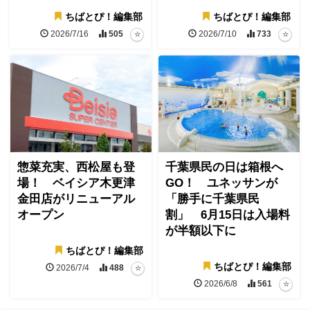
ちばとぴ！編集部
ちばとぴ！編集部
2026/7/16
505
2026/7/10
733
惣菜充実、西松屋も登
千葉県民の日は箱根へ
場！ ベイシア木更津
GO！ ユネッサンが
金田店がリニューアル
「勝手に千葉県民
オープン
割」 6月15日は入場料
が半額以下に
ちばとぴ！編集部
ちばとぴ！編集部
2026/7/4
488
2026/6/8
561