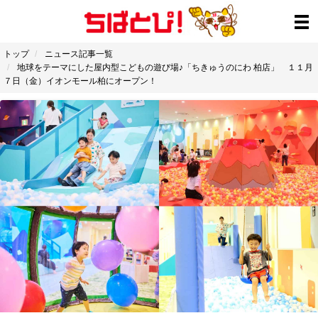
トップ
ニュース記事一覧
地球をテーマにした屋内型こどもの遊び場♪「ちきゅうのにわ 柏店」 １１月
７日（金）イオンモール柏にオープン！