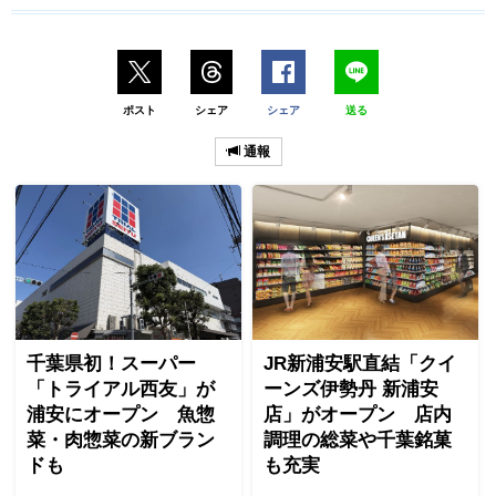
ポスト
シェア
シェア
送る
通報
千葉県初！スーパー
JR新浦安駅直結「クイ
「トライアル西友」が
ーンズ伊勢丹 新浦安
浦安にオープン 魚惣
店」がオープン 店内
菜・肉惣菜の新ブラン
調理の総菜や千葉銘菓
ドも
も充実