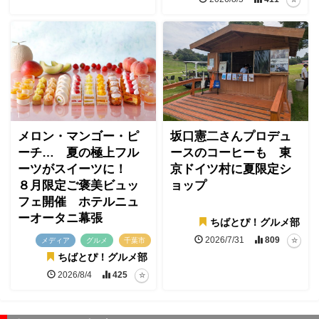
メロン・マンゴー・ピ
坂口憲二さんプロデュ
ーチ… 夏の極上フル
ースのコーヒーも 東
ーツがスイーツに！
京ドイツ村に夏限定シ
８月限定ご褒美ビュッ
ョップ
フェ開催 ホテルニュ
ーオータニ幕張
ちばとぴ！グルメ部
2026/7/31
809
メディア
グルメ
千葉市
ちばとぴ！グルメ部
2026/8/4
425