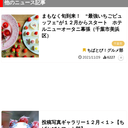
他のニュース記事
まもなく旬到来！ “最強いちごビュ
ッフェ”が１２月からスタート ホテ
ルニューオータニ幕張（千葉市美浜
区）
千葉市
ちばとぴ！グルメ部
2021/11/29
6227
投稿写真ギャラリー１２月＜１＞【ち