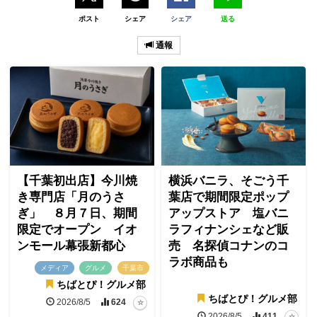
ポスト
シェア
シェア
送る
通報
【千葉初出店】今川焼
横浜バニラ、そごう千
き専門店「月のうさ
葉店で期間限定ポップ
ぎ」 ８月７日、期間
アップストア 塩バニ
限定でオープン イオ
ラフィナンシェなど販
ンモール幕張新都心
売 名探偵コナンのコ
ラボ商品も
メディア
グルメ
千葉市
ちばとぴ！グルメ部
ちばとぴ！グルメ部
2026/8/5
624
2026/8/5
411