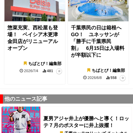
惣菜充実、西松屋も登
千葉県民の日は箱根へ
場！ ベイシア木更津
GO！ ユネッサンが
金田店がリニューアル
「勝手に千葉県民
オープン
割」 6月15日は入場料
が半額以下に
ちばとぴ！編集部
ちばとぴ！編集部
2026/7/4
481
2026/6/8
558
他のニュース記事
夏男アジャ井上が優勝へと導く！ロッ
テ７月のポスターに井上抜擢！