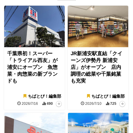
千葉県初！スーパー
JR新浦安駅直結「クイ
「トライアル西友」が
ーンズ伊勢丹 新浦安
浦安にオープン 魚惣
店」がオープン 店内
菜・肉惣菜の新ブラン
調理の総菜や千葉銘菓
ドも
も充実
ちばとぴ！編集部
ちばとぴ！編集部
2026/7/16
490
2026/7/10
725