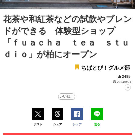
花茶や和紅茶などの試飲やブレン
ドができる 体験型ショップ
「ｆｕａｃｈａ ｔｅａ ｓｔｕ
ｄｉｏ」が柏にオープン
ちばとぴ！グルメ部
2485
2024/9/21
ポスト
シェア
シェア
送る