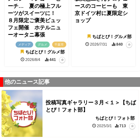
ーチ… 夏の極上フル
ースのコーヒーも 東
ーツがスイーツに！
京ドイツ村に夏限定シ
８月限定ご褒美ビュッ
ョップ
フェ開催 ホテルニュ
ーオータニ幕張
ちばとぴ！グルメ部
2026/7/31
840
メディア
グルメ
千葉市
ちばとぴ！グルメ部
2026/8/4
441
他のニュース記事
投稿写真ギャラリー３月＜１＞【ちば
とぴ！フォト部】
ちばとぴ！フォト部
2025/3/1
713