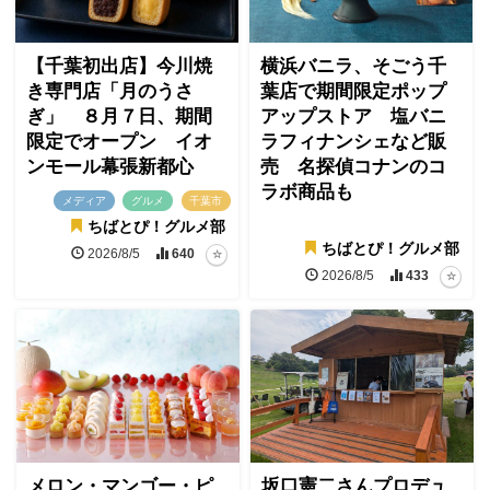
【千葉初出店】今川焼
横浜バニラ、そごう千
き専門店「月のうさ
葉店で期間限定ポップ
ぎ」 ８月７日、期間
アップストア 塩バニ
限定でオープン イオ
ラフィナンシェなど販
ンモール幕張新都心
売 名探偵コナンのコ
ラボ商品も
メディア
グルメ
千葉市
ちばとぴ！グルメ部
ちばとぴ！グルメ部
2026/8/5
640
2026/8/5
433
メロン・マンゴー・ピ
坂口憲二さんプロデュ