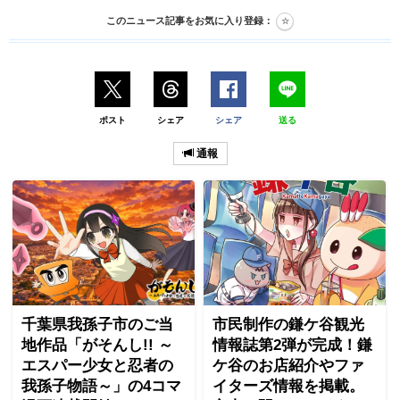
このニュース記事をお気に入り登録：
ポスト
シェア
シェア
送る
通報
千葉県我孫子市のご当
市民制作の鎌ケ谷観光
地作品「がそんし!! ～
情報誌第2弾が完成！鎌
エスパー少女と忍者の
ケ谷のお店紹介やファ
我孫子物語～」の4コマ
イターズ情報を掲載。