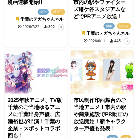
漫画連載開始!!
市内の駅やファイター
ズ鎌ケ谷スタジアムな
会社
我孫子
どでPRアニメ放送！
千葉のテガちゃんネル
団体
鎌ケ谷
2026/7/22
302
千葉のテガちゃんネル
2026/6/11
445
2025年秋アニメ、TV版
市民制作印西舞台のご
千葉のご当地ゆるアニ
当地アニメ！市内の駅
メに千葉出身声優、広
や商業施設でPR動画の
瀬裕也が出演！千葉の
放送開始！新キャラク
企業・スポットコラボ
ター声優も発表！
回も！