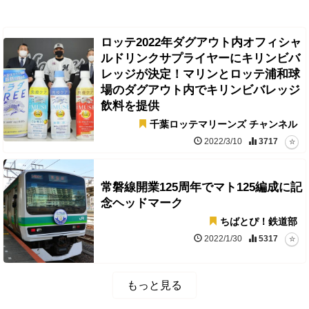
ロッテ2022年ダグアウト内オフィシャ
ルドリンクサプライヤーにキリンビバ
レッジが決定！マリンとロッテ浦和球
場のダグアウト内でキリンビバレッジ
飲料を提供
千葉ロッテマリーンズ チャンネル
2022/3/10
3717
常磐線開業125周年でマト125編成に記
念ヘッドマーク
ちばとぴ！鉄道部
2022/1/30
5317
もっと見る