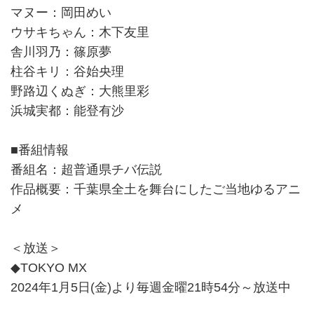
マヌー：岡田めい
ウサキちゃん：木下友里
舎川羽乃：篠原夢
柱谷キリ：谷始央理
野路辺くぬぎ：大熊里彩
浜城実都：能登有沙
■番組情報
番組名：超普通県チバ伝説
作品概要：千葉県全土を舞台にしたご当地ゆるアニ
メ
＜放送＞
◆TOKYO MX
2024年1月5日(金)より毎週金曜21時54分～放送中