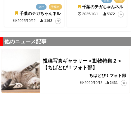
会社
印西
千葉のテガちゃんネル
会社
千葉市
千葉のテガちゃんネル
2025/10/1
5372
2025/10/22
1162
他のニュース記事
投稿写真ギャラリー＜動物特集２＞
【ちばとぴ！フォト部】
ちばとぴ！フォト部
2020/10/13
2431