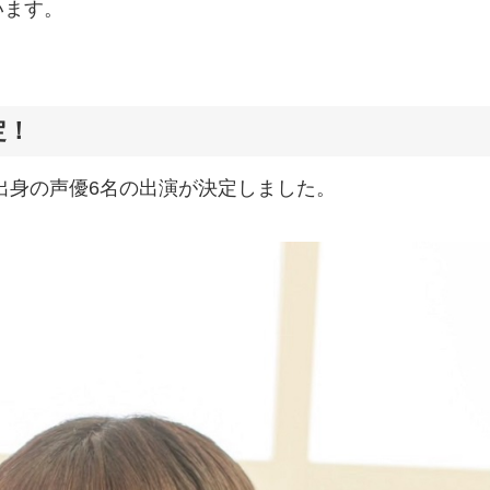
います。
定！
出身の声優6名の出演が決定しました。