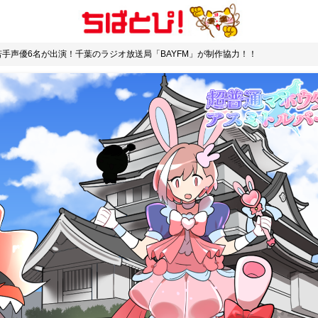
若手声優6名が出演！千葉のラジオ放送局「BAYFM」が制作協力！！