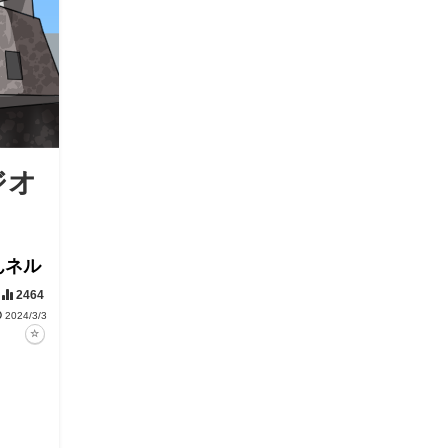
ジオ
んネル
2464
2024/3/3