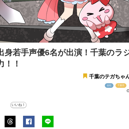
出身若手声優6名が出演！千葉のラ
力！！
千葉のテガちゃ
会社
千葉市