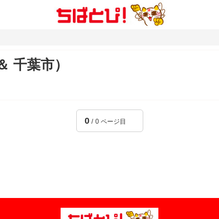
＆ 千葉市）
0
/ 0 ページ目