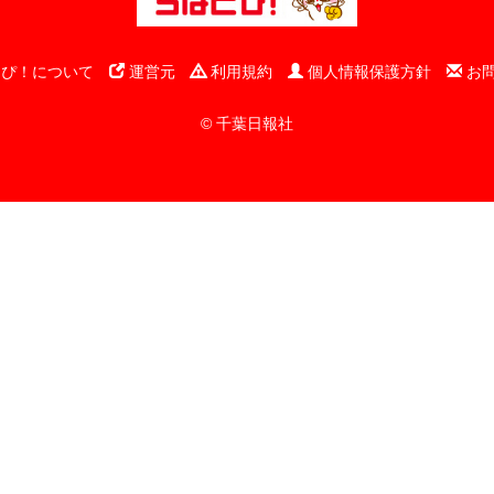
ぴ！について
運営元
利用規約
個人情報保護方針
お
© 千葉日報社