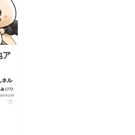
地ア
んネル
1772
2024/1/26