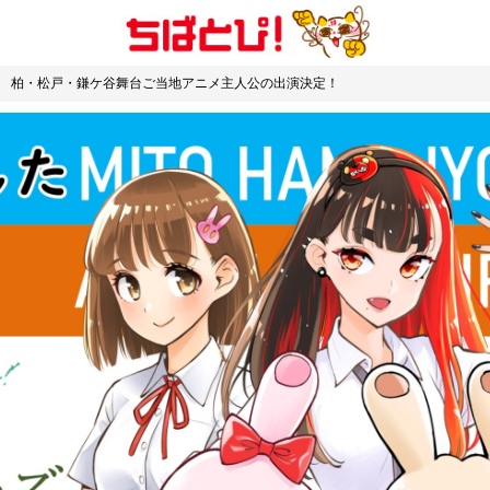
ン 柏・松戸・鎌ケ谷舞台ご当地アニメ主人公の出演決定！