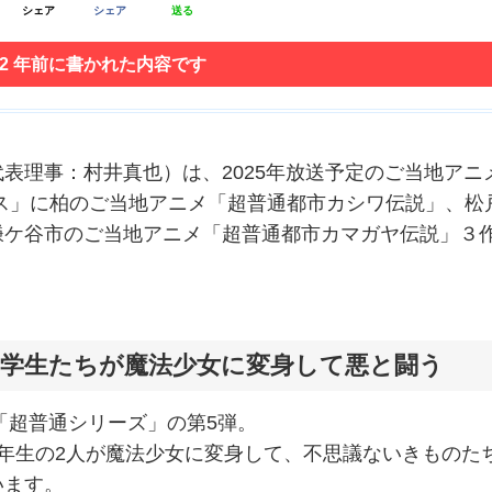
シェア
シェア
送る
 2 年前に書かれた内容です
表理事：村井真也）は、2025年放送予定のご当地アニ
ス」に柏のご当地アニメ「超普通都市カシワ伝説」、松
鎌ケ谷市のご当地アニメ「超普通都市カマガヤ伝説」３
。
学生たちが魔法少女に変身して悪と闘う
「超普通シリーズ」の第5弾。
年生の2人が魔法少女に変身して、不思議ないきものた
います。