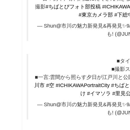
撮影
#ちばとぴフォト部投稿
#ICHIKAWAP
#東京カメラ部
#下総
— Shun@市川の魅力新発見&再発見✨
も! (@JU
■タ
■撮影
■一言:雲間から照らす夕日が江戸川と公
川市
#空
#ICHIKAWAPortraitCity
#ちば
け
#イマソラ
#里見
— Shun@市川の魅力新発見&再発見✨
も! (@JU