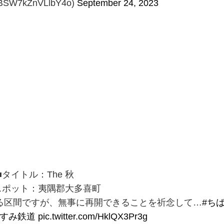
W7kZnVLlbY4o)
September 24, 2023
■タイトル：The 秋
スポット：夷隅郡大多喜町
る区間ですが、無事に再開できることを祈念して…
#ち
いすみ鉄道
pic.twitter.com/HklQX3Pr3g