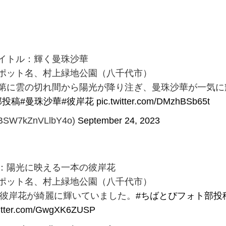
タイトル：輝く曼珠沙華
ポット名、村上緑地公園（八千代市）
第に雲の切れ間から陽光が降り注ぎ、曼珠沙華が一気に
部投稿
#曼珠沙華
#彼岸花
pic.twitter.com/DMzhBSb65t
W7kZnVLlbY4o)
September 24, 2023
：陽光に映える一本の彼岸花
ポット名、村上緑地公園（八千代市）
の彼岸花が綺麗に輝いていました。
#ちばとぴフォト部投
witter.com/GwgXK6ZUSP