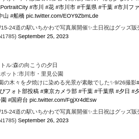
ortraitCity
#市川
#花
#市川市
#千葉県
#千葉
#市川フ
中山
#船橋
pic.twitter.com/EOY9ZbmLde
9/15-24道の駅いちかわで写真展開催✨土日祝はグッズ販
N1785)
September 25, 2023
イトル:森の向こうの夕日
スポット:市川市・里見公園
園の木々を夕焼けに染める光景が素敵でした✨9/26撮影
とぴフォト部投稿
#東京カメラ部
#千葉
#千葉県
#夕日
#
公園
#国府台
pic.twitter.com/FgjXr4dEsw
9/15-24道の駅いちかわで写真展開催✨土日祝はグッズ販
N1785)
September 26, 2023