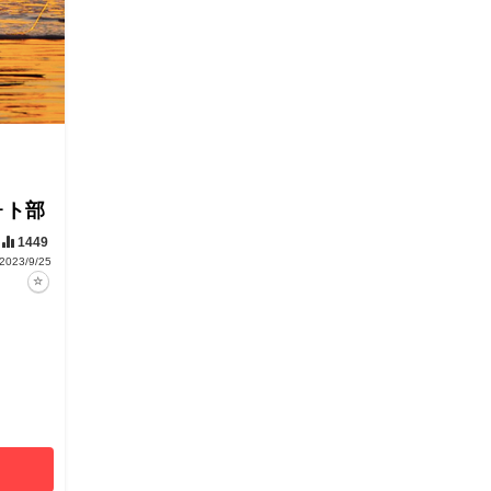
ォト部
1449
2023/9/25