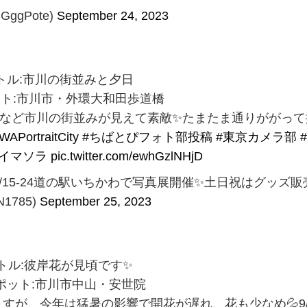
GggPote)
September 24, 2023
トル:市川の街並みと夕日
ット:市川市・外環大和田歩道橋
ンなど市川の街並みが見えて素敵✨たまたま通りががって
WAPortraitCity
#ちばとぴフォト部投稿
#東京カメラ部
#イマソラ
pic.twitter.com/ewhGzlNHjD
9/15-24道の駅いちかわで写真展開催✨土日祝はグッズ販
N1785)
September 25, 2023
トル:彼岸花が見頃です✨
ポット:市川市中山・安世院
すが、今年は猛暑の影響で開花が遅れ、花も少なめ💦9/