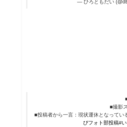
— ひろともだい (@dBS
■撮影
■投稿者から一言：現状運休となってい
ぴフォト部投稿
#