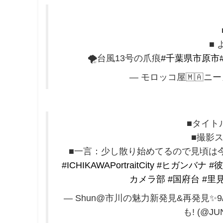
■
🌪️台風13号の爪痕
#千葉県市原市
— モロッコ屋🇲🇦ニーノ 
■タイト
■撮影
■一言：少し散り始めてるので見頃は今週
#ICHIKAWAPortraitCity
#ヒガンバナ
#
カメラ部
#国府台
#里
— Shun@市川の魅力新発見&再発見✨
も! (@JU