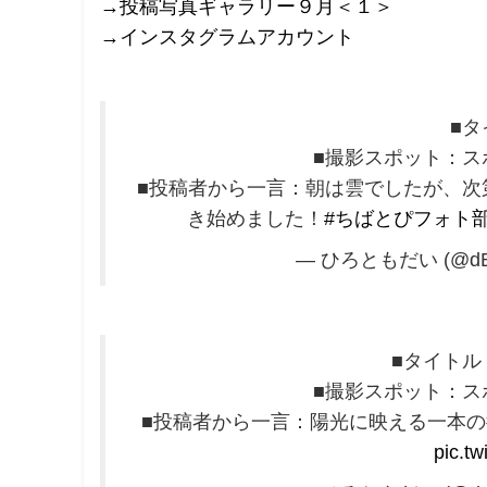
→投稿写真ギャラリー９月＜１＞
→インスタグラムアカウント
■
■撮影スポット：ス
■投稿者から一言：朝は雲でしたが、次
き始めました！
#ちばとぴフォト
— ひろともだい (@dBS
■タイトル
■撮影スポット：ス
■投稿者から一言：陽光に映える一本
pic.t