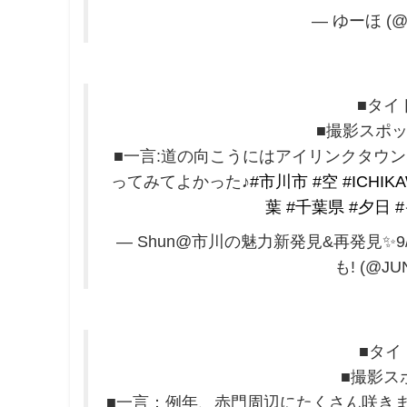
— ゆーほ (@
■タイ
■撮影スポ
■一言:道の向こうにはアイリンクタウ
ってみてよかった♪
#市川市
#空
#ICHIKA
葉
#千葉県
#夕日
— Shun@市川の魅力新発見&再発見✨
も! (@JU
■タイ
■撮影ス
■一言：例年、赤門周辺にたくさん咲きま