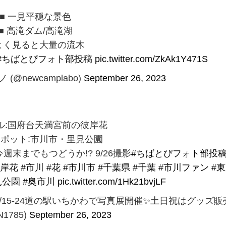
■ 一見平穏な景色
■ 高滝ダム/高滝湖
 よく見ると大量の流木
#ちばとぴフォト部投稿
pic.twitter.com/ZkAk1Y471S
(@newcamplabo)
September 26, 2023
ル:国府台天満宮前の彼岸花
スポット:市川市・里見公園
末までもつどうか!? 9/26撮影
#ちばとぴフォト部投
彼岸花
#市川
#花
#市川市
#千葉県
#千葉
#市川ファン
#
見公園
#奥市川
pic.twitter.com/1Hk21bvjLF
9/15-24道の駅いちかわで写真展開催✨土日祝はグッズ販
N1785)
September 26, 2023