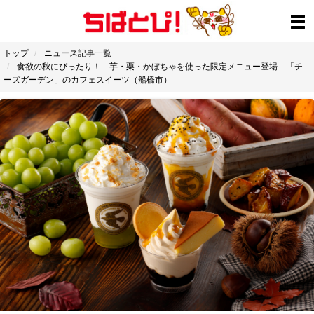
トップ
ニュース記事一覧
食欲の秋にぴったり！ 芋・栗・かぼちゃを使った限定メニュー登場 「チ
ーズガーデン」のカフェスイーツ（船橋市）