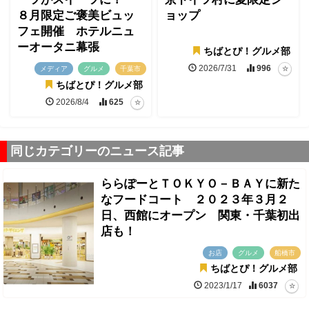
８月限定ご褒美ビュッ
ョップ
フェ開催 ホテルニュ
ーオータニ幕張
ちばとぴ！グルメ部
2026/7/31
996
メディア
グルメ
千葉市
ちばとぴ！グルメ部
2026/8/4
625
同じカテゴリーのニュース記事
ららぽーとＴＯＫＹＯ－ＢＡＹに新た
なフードコート ２０２３年３月２
日、西館にオープン 関東・千葉初出
店も！
お店
グルメ
船橋市
ちばとぴ！グルメ部
2023/1/17
6037