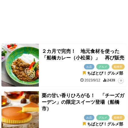
２カ月で完売！ 地元食材を使った
「船橋カレー（小松菜）」 再び販売
お店
グルメ
船橋市
ちばとぴ！グルメ部
2023/9/12
2439
栗の甘い香りひろがる！ 「チーズガ
ーデン」の限定スイーツ登場（船橋
市）
お店
グルメ
船橋市
ちばとぴ！グルメ部