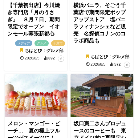
【千葉初出店】今川焼
横浜バニラ、そごう千
き専門店「月のうさ
葉店で期間限定ポップ
ぎ」 ８月７日、期間
アップストア 塩バニ
限定でオープン イオ
ラフィナンシェなど販
ンモール幕張新都心
売 名探偵コナンのコ
ラボ商品も
メディア
グルメ
千葉市
ちばとぴ！グルメ部
ちばとぴ！グルメ部
2026/8/5
892
2026/8/5
572
メロン・マンゴー・ピ
坂口憲二さんプロデュ
ーチ… 夏の極上フル
ースのコーヒーも 東
ーツがスイーツに！
京ドイツ村に夏限定シ