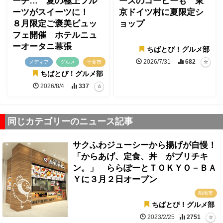
ーチ… 夏の極上フル
ースのコーヒーも 東
ーツがスイーツに！
京ドイツ村に夏限定シ
８月限定ご褒美ビュッ
ョップ
フェ開催 ホテルニュ
ーオータニ幕張
ちばとぴ！グルメ部
2026/7/31
682
メディア
グルメ
千葉市
ちばとぴ！グルメ部
2026/8/4
337
同じカテゴリーのニュース記事
サクふわジューシーから揚げが自慢！
「からあげ、定食、丼 がブリチキ
ン。」 ららぽーとＴＯＫＹＯ－ＢＡ
Ｙに３月２日オープン
船橋市
ちばとぴ！グルメ部
2023/2/25
2751