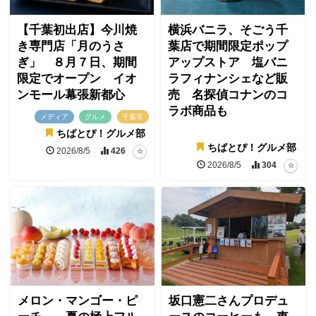
【千葉初出店】今川焼
横浜バニラ、そごう千
き専門店「月のうさ
葉店で期間限定ポップ
ぎ」 ８月７日、期間
アップストア 塩バニ
限定でオープン イオ
ラフィナンシェなど販
ンモール幕張新都心
売 名探偵コナンのコ
ラボ商品も
メディア
グルメ
千葉市
ちばとぴ！グルメ部
ちばとぴ！グルメ部
2026/8/5
426
2026/8/5
304
メロン・マンゴー・ピ
坂口憲二さんプロデュ