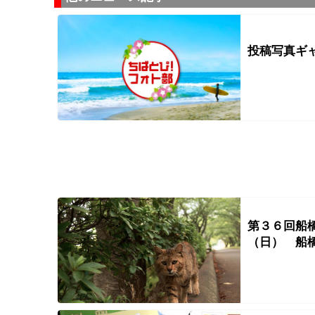
投稿写真ギ
第３６回船
（日） 船