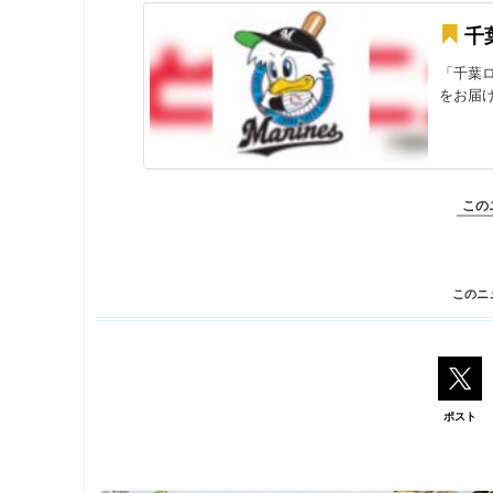
千
「千葉
をお届
この
このニ
ポスト