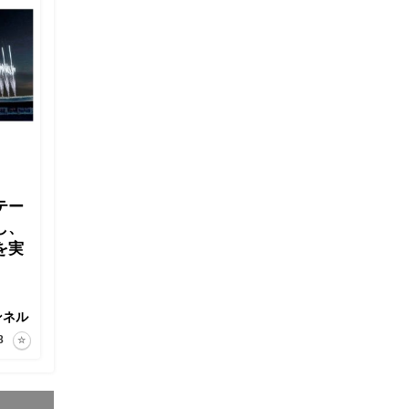
テー
し、
を実
ンネル
8