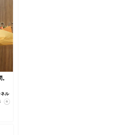
問。
ンネル
1