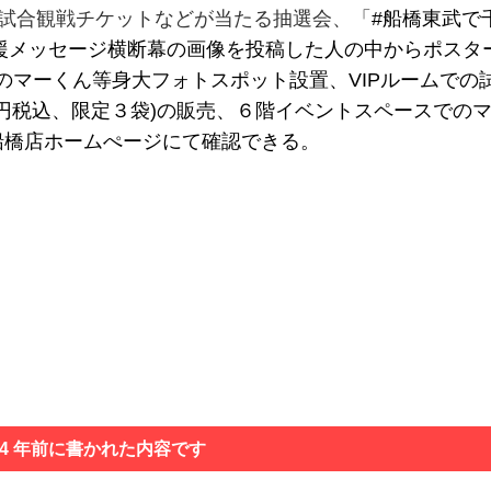
の試合観戦チケットなどが当たる抽選会、「
#船橋東武で
応援メッセージ横断幕の画像を投稿した人の中からポスタ
ットのマーくん等身大フォトスポット設置、VIPルームでの
00円税込、限定３袋)の販売、６階イベントスペースでの
船橋店ホームぺージにて確認できる。
 4 年前に書かれた内容です