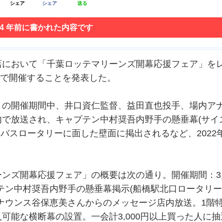
シェア
シェア
送る
 4 年前に書かれた内容です
において「千葉ロッテマリーンズ開幕応援フェア」を
まで開催することを発表した。
の開催期間中、井口資仁監督、益田直也投手、場内ア
で放送され、キャプテン中村奨吾内野手の懸垂幕(サイ
北口バスロータリーに面した壁面に掲出されるなど、2022
ンズ開幕応援フェア」の概要は次の通り。開催期間：3
プテン中村奨吾内野手の懸垂幕掲示(船橋駅北口ロータリ
ナウンス谷保恵美さんからのメッセージ店内放送。1階
可能な横断幕の設置。一会計3,000円以上買った人に抽