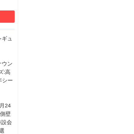
レギュ
ナウン
ズ:高
年シー
月24
ー側壁
特設会
選