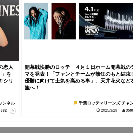
の恋人
開幕戦快勝のロッテ ４月１日ホーム開幕戦の
！」を
マを発表！「ファンとチームが熱狂のもと結束
キシリ
優勝に向けて士気を高める事」。天井花火など
施へ！
ャンネル
千葉ロッテマリーンズ チャ
3382
2025/3/29
359