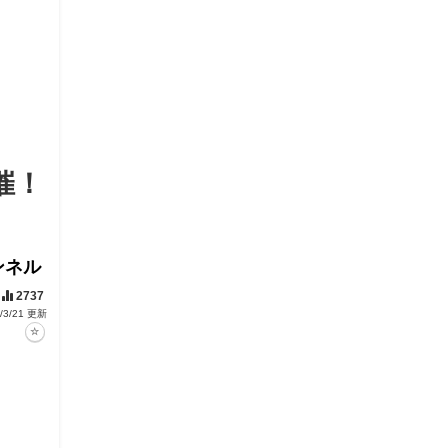
催！
ンネル
2737
/3/21 更新