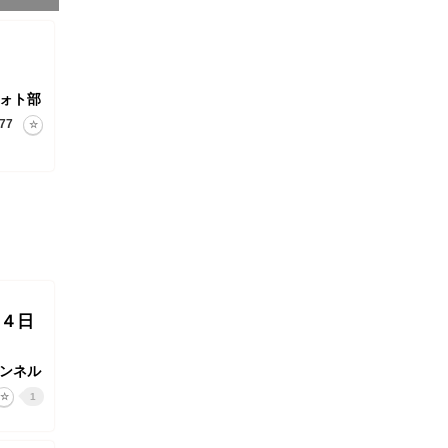
ォト部
77
４日
ンネル
1