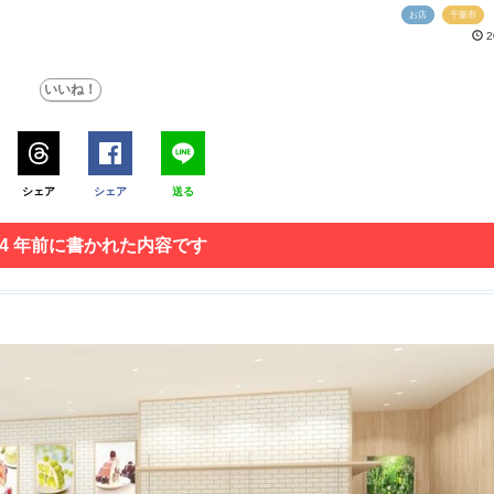
お店
千葉市
2
シェア
シェア
送る
 4 年前に書かれた内容です