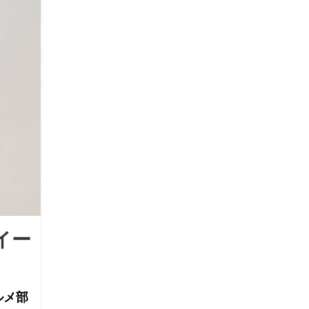
イー
ルメ部