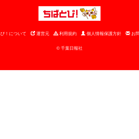
ぴ！について
運営元
利用規約
個人情報保護方針
お
© 千葉日報社