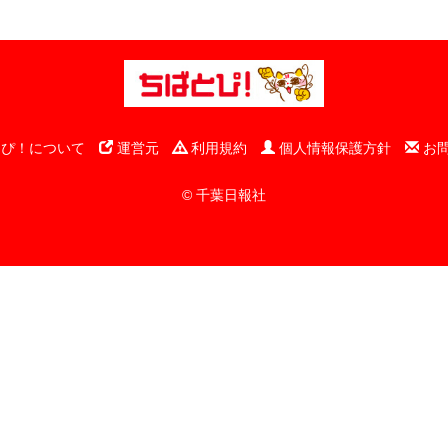
ぴ！について
運営元
利用規約
個人情報保護方針
お
© 千葉日報社