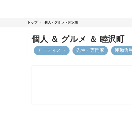
トップ
個人
-
グルメ
-
睦沢町
個人
＆
グルメ
＆
睦沢町
アーティスト
先生・専門家
運動選