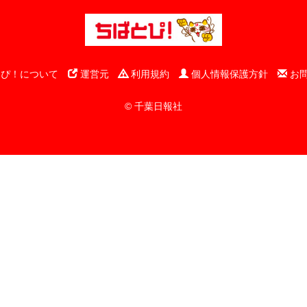
ぴ！について
運営元
利用規約
個人情報保護方針
お
© 千葉日報社