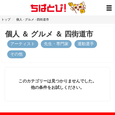
トップ
個人
-
グルメ
-
四街道市
個人
＆
グルメ
＆
四街道市
アーティスト
先生・専門家
運動選手
その他
このカテゴリーは見つかりませんでした。
他の条件をお試しください。