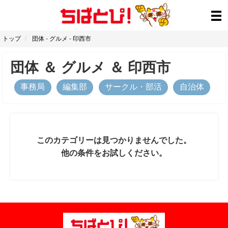
トップ
団体
-
グルメ
-
印西市
団体
＆
グルメ
＆
印西市
事務局
編集部
サークル・部活
自治体
このカテゴリーは見つかりませんでした。
他の条件をお試しください。