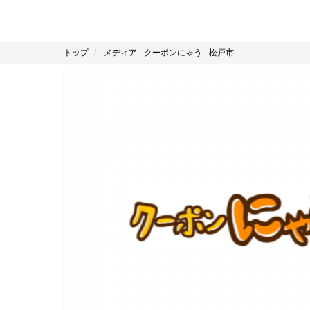
トップ
メディア
-
クーポンにゃう
-
松戸市