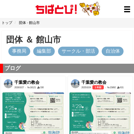
トップ
団体
-
館山市
団体
＆
館山市
事務局
編集部
サークル・部活
自治体
ブログ
千葉愛の教会
千葉愛の教会
2026/3/27
- №18121
330
2025/3/24
1 年前
- №15892
631