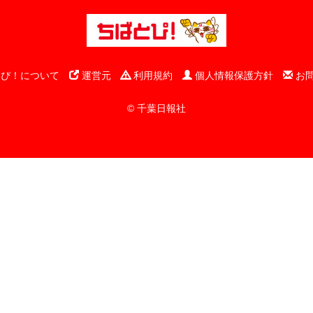
ぴ！について
運営元
利用規約
個人情報保護方針
お
© 千葉日報社