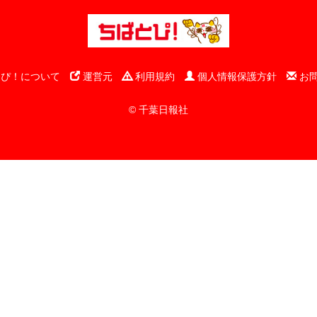
ぴ！について
運営元
利用規約
個人情報保護方針
お
© 千葉日報社