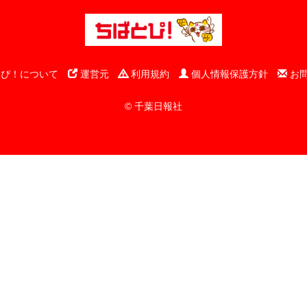
ぴ！について
運営元
利用規約
個人情報保護方針
お
© 千葉日報社