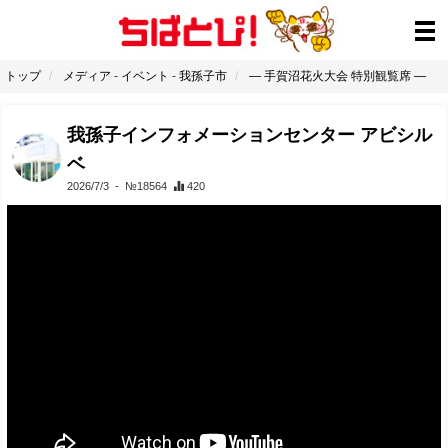
トップ
メディア
-
イベント
-
我孫子市
― 手賀沼花火大会 特別観覧席 ―
我孫子インフォメーションセンター アビシル
ベ
2026/7/3
- №18564
420