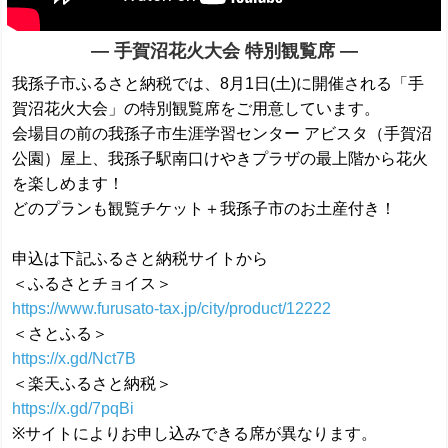
― 手賀沼花火大会 特別観覧席 ―
我孫子市ふるさと納税では、8月1日(土)に開催される「手
賀沼花火大会」の特別観覧席をご用意しています。
会場目の前の我孫子市生涯学習センター アビスタ（手賀沼
公園）屋上、我孫子駅南口けやきプラザの最上階から花火
を楽しめます！
どのプランも観覧チケット＋我孫子市のお土産付き！
申込は下記ふるさと納税サイトから
＜ふるさとチョイス＞
https://www.furusato-tax.jp/city/product/12222
＜さとふる＞
https://x.gd/Nct7B
＜楽天ふるさと納税＞
https://x.gd/7pqBi
※サイトによりお申し込みできる席が異なります。