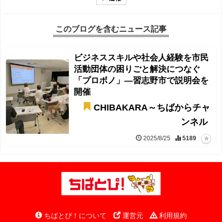
このブログを含むニュース記事
ビジネススキルや社会人経験を市民
活動団体の困りごと解決につなぐ
「プロボノ」―習志野市で説明会を
開催
CHIBAKARA～ちばからチャ
ンネル
2025/8/25
5189
ちばとぴ！について
運営元
利用規約