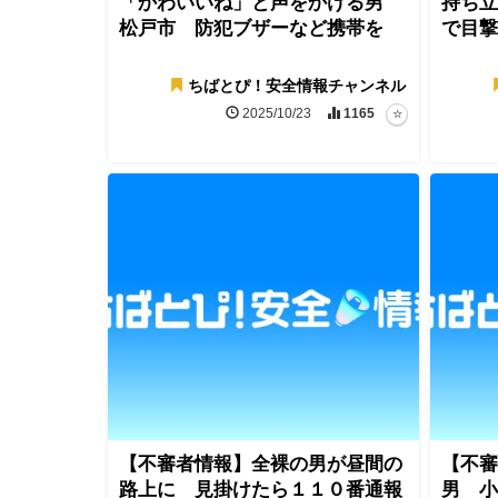
「かわいいね」と声をかける男
持ち立
松戸市 防犯ブザーなど携帯を
で目撃
ちばとぴ！安全情報チャンネル
2025/10/23
1165
【不審者情報】全裸の男が昼間の
【不審
路上に 見掛けたら１１０番通報
男 小