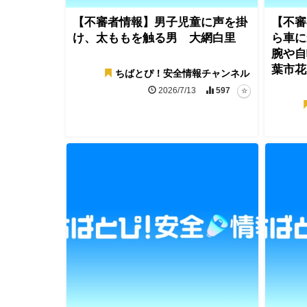
【不審者情報】男子児童に声を掛
【不審
け、太ももを触る男 大網白里
ら車に
腕や自
葉市花
ちばとぴ！安全情報チャンネル
2026/7/13
597