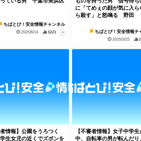
っている男 千葉市美浜区
ものを持った男 信号待ち
に「てめぇの顔が気に入ら
ら殺す」と怒鳴る 野田
ちばとぴ！安全情報チャンネル
ちばとぴ！安全情報チ
2025/6/14
3221
2025/3/25
1
者情報】公園をうろつく
【不審者情報】女子中学生
学生女児の近くでズボンを
中、自転車の男が転んだり