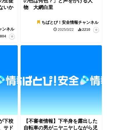
の生徒
の色は何色？」と声をかける人
ないか
物 大網白里
ちばとぴ！安全情報チャンネル
ャンネル
2025/3/22
2210
804
が下校
【不審者情報】下半身を露出した
、サド
自転車の男がニヤニヤしながら児