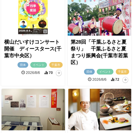
横山だいすけコンサート
第28回「千葉ふるさと夏
開催 ディースタース(千
祭り」 千葉ふるさと夏
葉市中央区）
まつり振興会(千葉市若葉
区）
団体
イベント
千葉市
団体
イベント
千葉市
2026/8/6
70
2026/8/6
72