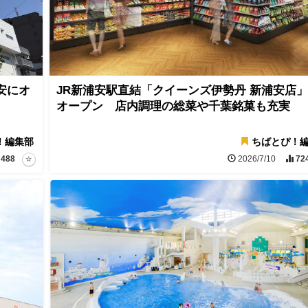
安にオ
JR新浦安駅直結「クイーンズ伊勢丹 新浦安店
オープン 店内調理の総菜や千葉銘菓も充実
！編集部
ちばとぴ！
488
2026/7/10
72