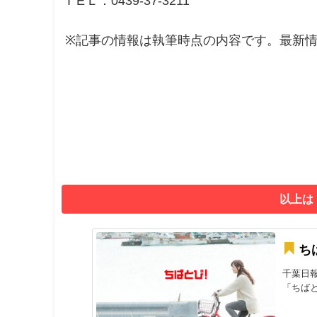
T E L ：0439-37-3211
※記事の情報は執筆時点の内容です。最新
以上は
ち
千葉日
「ちばと