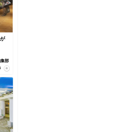
」が
編集部
4