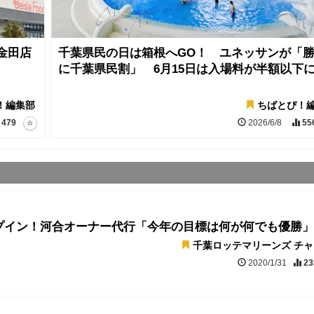
金田店
千葉県民の日は箱根へGO！ ユネッサンが「
に千葉県民割」 6月15日は入場料が半額以下
！編集部
ちばとぴ！
479
2026/6/8
55
プイン！河合オーナー代行「今年の目標は何が何でも優勝」
千葉ロッテマリーンズ チ
2020/1/31
23