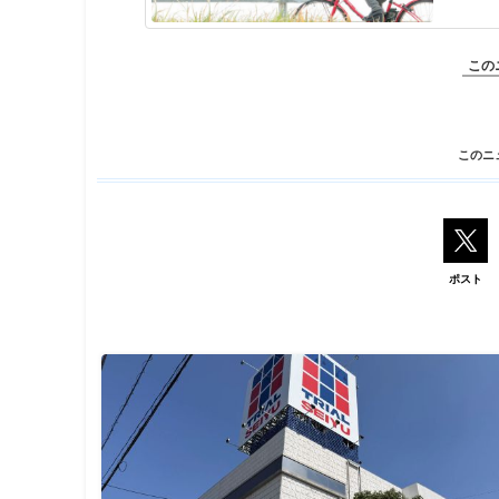
この
このニ
ポスト