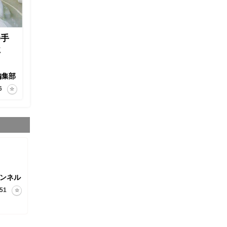
勝手
に
編集部
6
ャンネル
51