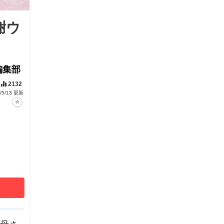
謝ウ
編集部
2132
/5/13 更新