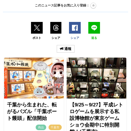
このニュース記事をお気に入り登録：
ポスト
シェア
シェア
送る
通報
千葉から生まれた、転
【9/25～9/27】平成レト
がるパズル「千葉ポー
ロゲームを展示する私
ト饅頭」配信開始
設博物館が東京ゲーム
ショウ会期中に特別開
商品
千葉市