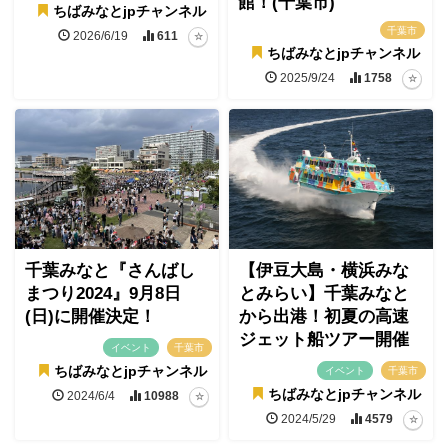
館！(千葉市)
ちばみなとjpチャンネル
千葉市
2026/6/19
611
ちばみなとjpチャンネル
2025/9/24
1758
千葉みなと『さんばし
【伊豆大島・横浜みな
まつり2024』9月8日
とみらい】千葉みなと
(日)に開催決定！
から出港！初夏の高速
ジェット船ツアー開催
イベント
千葉市
ちばみなとjpチャンネル
イベント
千葉市
ちばみなとjpチャンネル
2024/6/4
10988
2024/5/29
4579