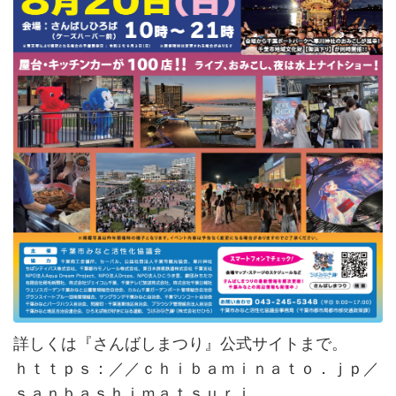
詳しくは『さんばしまつり』公式サイトまで。
ｈｔｔｐｓ：／／ｃｈｉｂａｍｉｎａｔｏ．ｊｐ／
ｓａｎｂａｓｈｉｍａｔｓｕｒｉ