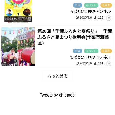
団体
イベント
千葉市
ちばとぴ！PRチャンネル
2026/8/6
129
第28回「千葉ふるさと夏祭り」 千葉
ふるさと夏まつり振興会(千葉市若葉
区）
団体
イベント
千葉市
ちばとぴ！PRチャンネル
2026/8/6
161
もっと見る
Tweets by chibatopi