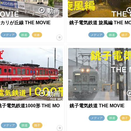
動画
リが丘線 THE MOVIE
銚子電気鉄道 旋風編 THE MO
メディア
鉄道
佐倉
メディア
鉄道
銚子
動画
子電気鉄道1000形 THE MO
銚子電気鉄道 THE MOVIE
メディア
鉄道
銚子
メディア
鉄道
銚子