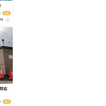
！
佐倉
76
郎右
銚子