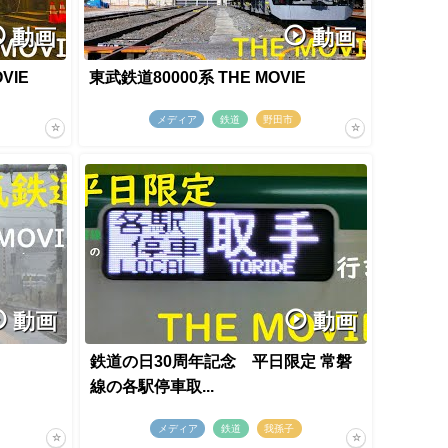
動画
動画
VIE
東武鉄道80000系 THE MOVIE
メディア
鉄道
野田市
動画
動画
鉄道の日30周年記念 平日限定 常磐
線の各駅停車取...
メディア
鉄道
我孫子