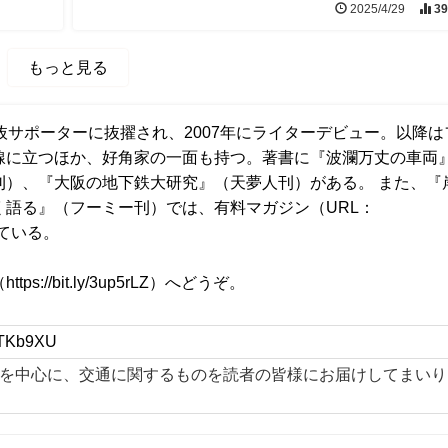
2025/4/29
39
もっと見る
選抜サポーターに抜擢され、2007年にライターデビュー。以降は
線に立つほか、好角家の一面も持つ。著書に『波瀾万丈の車両
刊）、『大阪の地下鉄大研究』（天夢人刊）がある。 また、『
語る』（フーミー刊）では、有料マガジン（URL：
ている。
（
https://bit.ly/3up5rLZ
）へどうぞ。
y/2TKb9XU
を中心に、交通に関するものを読者の皆様にお届けしてまいり