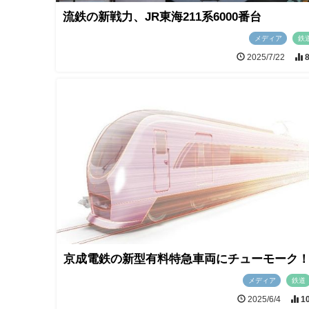
流鉄の新戦力、JR東海211系6000番台
メディア
鉄
2025/7/22
京成電鉄の新型有料特急車両にチューモーク
メディア
鉄道
2025/6/4
1