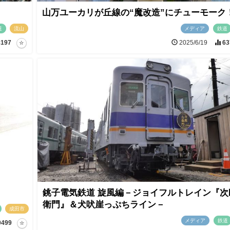
山万ユーカリが丘線の“魔改造”にチューモーク
道
流山
メディア
鉄道
8197
2025/6/19
63
！
銚子電気鉄道 旋風編－ジョイフルトレイン『次
衛門』＆犬吠崖っぷちライン－
成田市
メディア
鉄道
0499