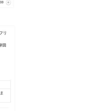
33
フリ
』
岸田
ま