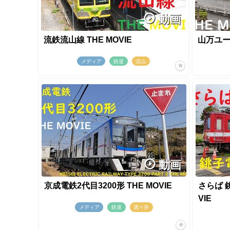
動画
流鉄流山線 THE MOVIE
山万ユーカ
メディア
鉄道
流山
動画
京成電鉄2代目3200形 THE MOVIE
さらば 銚
VIE
メディア
鉄道
酒々井