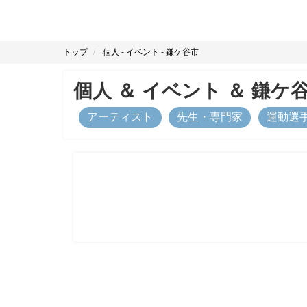
トップ
個人
-
イベント
-
鎌ケ谷市
個人
＆
イベント
＆
鎌ケ
アーティスト
先生・専門家
運動選