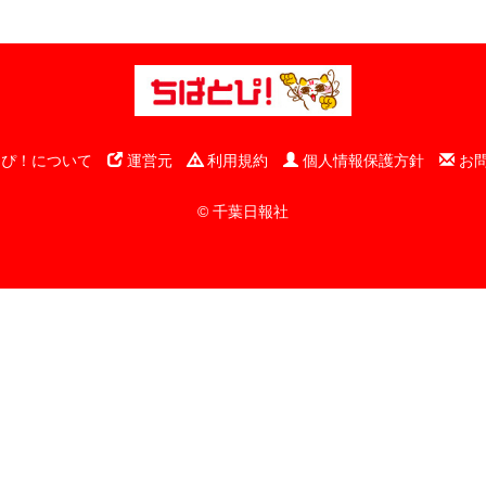
ぴ！について
運営元
利用規約
個人情報保護方針
お
© 千葉日報社