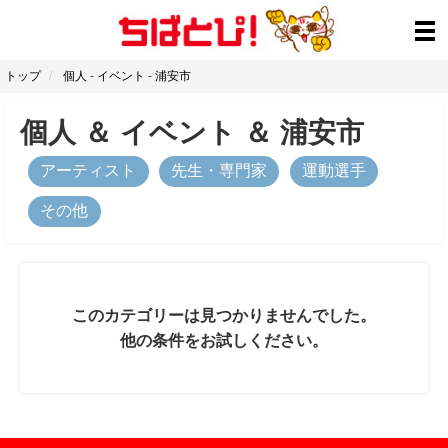
トップ
個人
-
イベント
-
浦安市
個人
＆
イベント
＆
浦安市
アーティスト
先生・専門家
運動選手
その他
このカテゴリーは見つかりませんでした。
他の条件をお試しください。