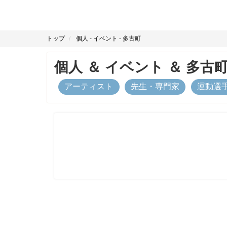
トップ
個人
-
イベント
-
多古町
個人
＆
イベント
＆
多古
アーティスト
先生・専門家
運動選