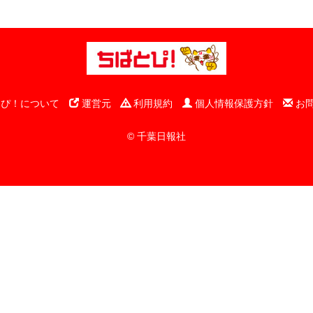
ぴ！について
運営元
利用規約
個人情報保護方針
お
© 千葉日報社