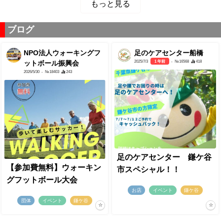
もっと見る
ブログ
NPO法人ウォーキングフ
足のケアセンター船橋
2025/7/3
1 年前
- №16568
418
ットボール振興会
2026/5/30
- №18403
243
足のケアセンター 鎌ケ谷
【参加費無料】ウォーキン
市スペシャル！！
グフットボール大会
お店
イベント
鎌ケ谷
団体
イベント
鎌ケ谷