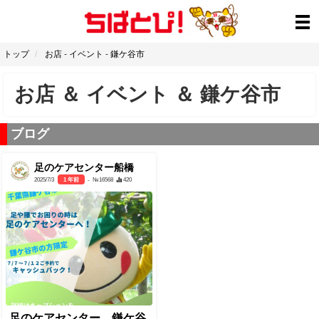
トップ
お店
-
イベント
-
鎌ケ谷市
お店
＆
イベント
＆
鎌ケ谷市
ブログ
足のケアセンター船橋
2025/7/3
1 年前
- №16568
420
足のケアセンター 鎌ケ谷