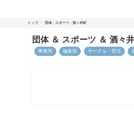
トップ
団体
-
スポーツ
-
酒々井町
団体
＆
スポーツ
＆
酒々
事務局
編集部
サークル・部活