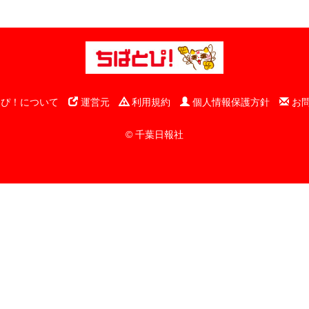
ぴ！について
運営元
利用規約
個人情報保護方針
お
© 千葉日報社