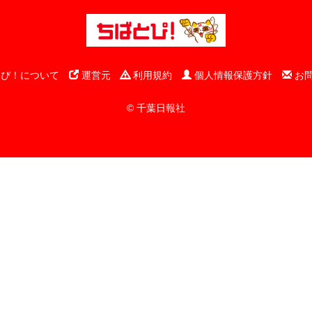
ぴ！について
運営元
利用規約
個人情報保護方針
お
© 千葉日報社