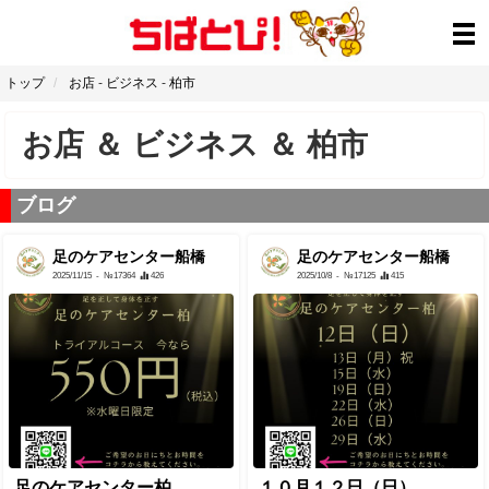
トップ
お店
-
ビジネス
-
柏市
お店
＆
ビジネス
＆
柏市
ブログ
足のケアセンター船橋
足のケアセンター船橋
2025/11/15
- №17364
426
2025/10/8
- №17125
415
足のケアセンター柏
１０月１２日（日）