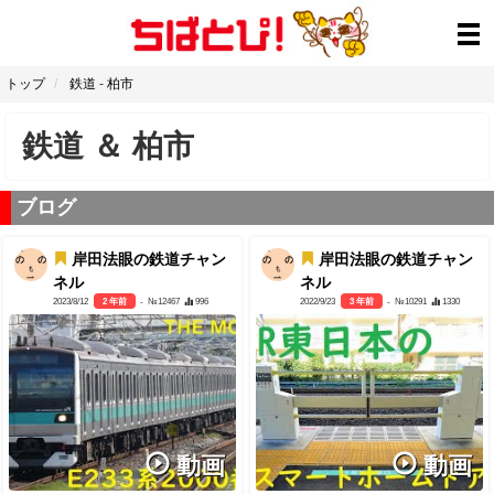
トップ
鉄道
-
柏市
鉄道
＆
柏市
ブログ
岸田法眼の鉄道チャン
岸田法眼の鉄道チャン
ネル
ネル
2023/8/12
2 年前
- №12467
996
2022/9/23
3 年前
- №10291
1330
動画
動画