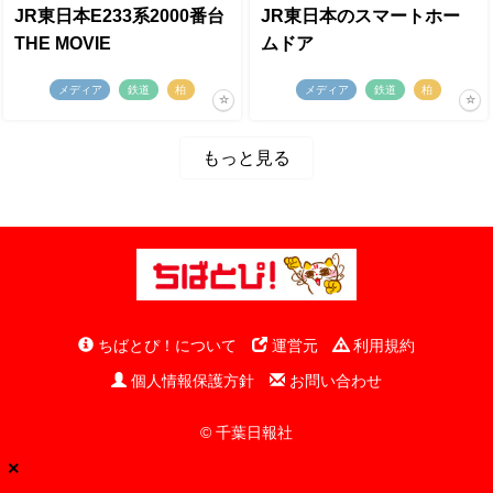
JR東日本E233系2000番台
JR東日本のスマートホー
THE MOVIE
ムドア
メディア
鉄道
柏
メディア
鉄道
柏
もっと見る
ちばとぴ！について
運営元
利用規約
個人情報保護方針
お問い合わせ
© 千葉日報社
×