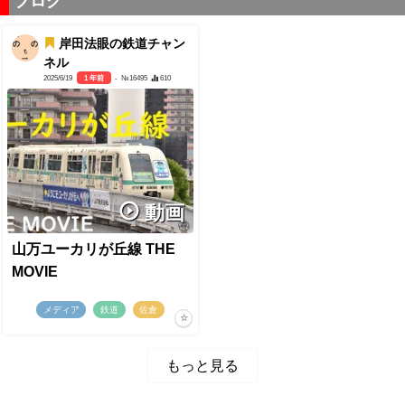
ブログ
岸田法眼の鉄道チャン
ネル
2025/6/19
1 年前
- №16495
610
動画
山万ユーカリが丘線 THE
MOVIE
メディア
鉄道
佐倉
もっと見る