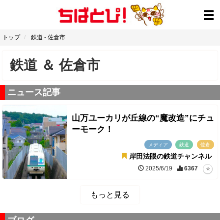
トップ
鉄道
-
佐倉市
鉄道
＆
佐倉市
ニュース記事
山万ユーカリが丘線の“魔改造”にチュ
ーモーク！
メディア
鉄道
佐倉
岸田法眼の鉄道チャンネル
2025/6/19
6367
もっと見る