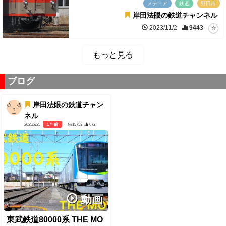
メディア
鉄道
野田市
岸田法眼の鉄道チャンネル
2023/11/2
9443
もっと見る
ブログ
岸田法眼の鉄道チャン
ネル
2025/2/25
1 年前
- №15753
672
動画
東武鉄道80000系 THE MO