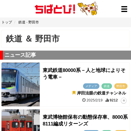
トップ
鉄道
-
野田市
鉄道
＆
野田市
ニュース記事
東武鉄道80000系－人と地球によりそ
う電車－
メディア
鉄道
野田市
岸田法眼の鉄道チャンネル
2025/2/19
9212
東武博物館保有の動態保存車、8000系
8111編成リターンズ