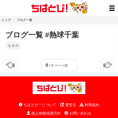
トップ
ブログ一覧
ブログ一覧 #熱球千葉
全
0
件
0
/ 0 ページ目
ちばとぴ！について
運営元
利用規約
個人情報保護方針
お問い合わせ