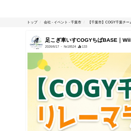
トップ
会社
-
イベント
-
千葉市
【千葉市】COGY千葉チーム
足こぎ車いすCOGYちばBASE｜Wii
2026/6/17
- №18524
133