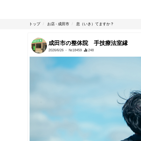
トップ
お店
-
成田市
息（いき）てますか？
成田市の整体院 手技療法室縁
2026/6/26
- №18459
248