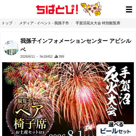
トップ
メディア
-
イベント
-
我孫子市
手賀沼花火大会 特別観覧席
我孫子インフォメーションセンター アビシル
ベ
2026/6/11
- №18452
399